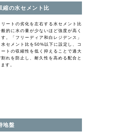
収縮の水セメント比
クリートの劣化を左右する水セメント比
一般的に水の量が少ないほど強度が高く
ます。「フリーディア和白レジデンス」
、水セメント比を50%以下に設定し、コ
リートの収縮性を低く抑えることで過大
び割れを防止し、耐久性を高める配合と
います。
持地盤