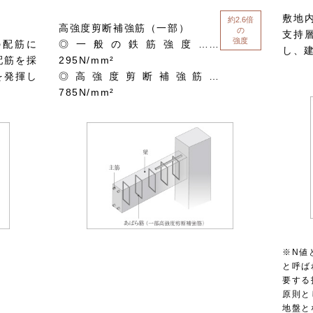
敷地
約2.6倍
高強度剪断補強筋（一部）
の
支持
強度
の配筋に
◎一般の鉄筋強度……
し、
配筋を採
295N/mm²
を発揮し
◎高強度剪断補強筋…
785N/mm²
※N値
と呼ば
要する
原則と
地盤と