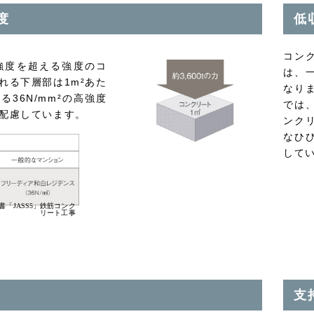
度
低
コン
強度を超える強度のコ
は、
れる下層部は1m²あた
なり
る36N/mm²の高強度
では
配慮しています。
ンク
なひ
して
「JASS5」鉄筋コンク
リート工事
支