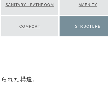
SANITARY・BATHROOM
AMENITY
COMFORT
STRUCTURE
えられた構造。