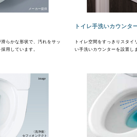
メーカー提供
トイレ手洗いカウンタ
が滑らかな形状で、汚れをサッ
トイレ空間をすっきりスタイ
を採用しています。
い手洗いカウンターを設置し
image
〈洗浄後〉
セフィオンテクト